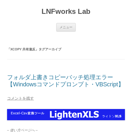
LNFworks Lab
コ
メニュー
ン
テ
ン
ツ
へ
「
XCOPY 共有違反
」タグアーカイブ
ス
キ
ッ
プ
フォルダ上書きコピーバッチ処理エラー
【Windowsコマンドプロンプト・VBScript】
コメントを残す
– 使い方ページへ –