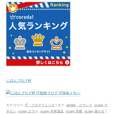
にほんブログ村
カテゴリー:
IT・プログラミング
| タグ:
attribe コマンド
,
xcopy で
きない
,
xcopy エラー
,
xcopy 共有違反
,
xcopy 失敗
,
xcopy 落ちる
|