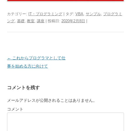
カテゴリー:
IT・プログラミング
| タグ:
VBA
,
サンプル
,
プログラミ
ング
,
基礎
,
教室
,
講座
| 投稿日:
2020年2月8日
|
投
←
これからプログラマとして仕
稿
事を始める方に向けて
ナ
ビ
コメントを残す
ゲ
ー
メールアドレスが公開されることはありません。
シ
コメント
ョ
ン