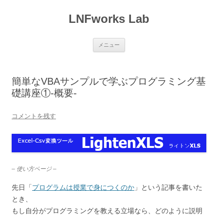
LNFworks Lab
コ
メニュー
ン
テ
ン
ツ
へ
簡単なVBAサンプルで学ぶプログラミング基
ス
キ
礎講座①-概要-
ッ
プ
コメントを残す
– 使い方ページ –
先日「
プログラムは授業で身につくのか
」という記事を書いた
とき、
もし自分がプログラミングを教える立場なら、どのように説明